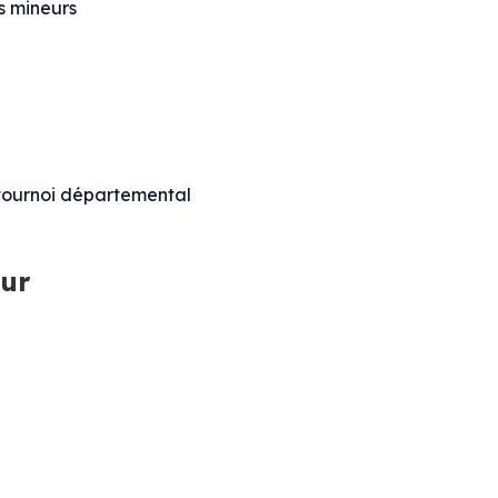
s mineurs
tournoi départemental
eur