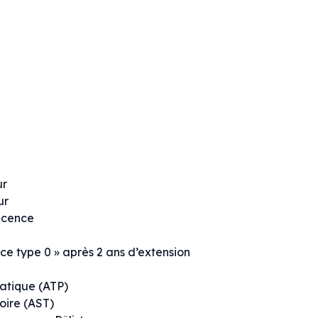
ur
ur
icence
ce type 0 » après 2 ans d’extension
atique (ATP)
oire (AST)