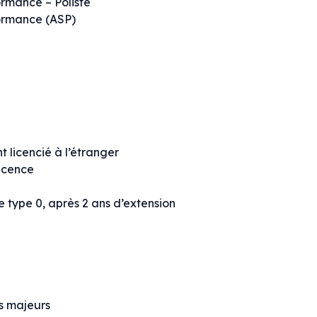
rmance – Pôliste
ormance (ASP)
licencié à l’étranger
icence
 type 0, après 2 ans d’extension
es majeurs