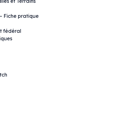
es et Terrains
 – Fiche pratique
t fédéral
niques
atch