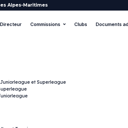
es Alpes-Maritimes
Directeur
Commissions
Clubs
Documents adm
t Juniorleague et Superleague
 Superleague
 Juniorleague