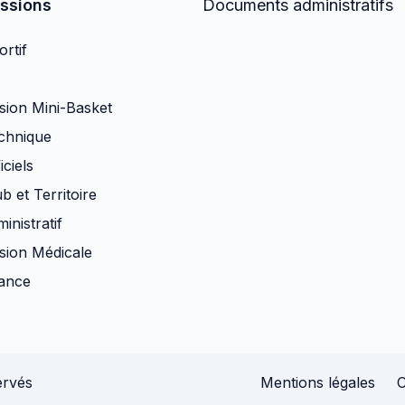
ssions
Documents administratifs
rtif
ion Mini-Basket
chnique
iciels
b et Territoire
inistratif
ion Médicale
nance
ervés
Mentions légales
C