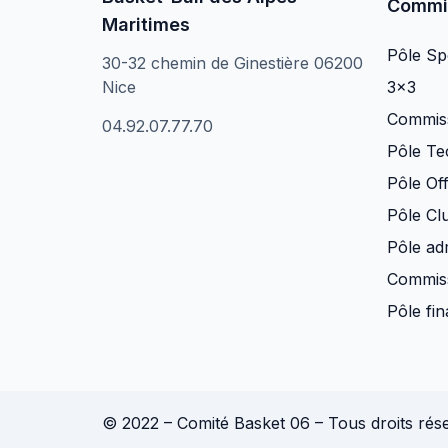
Commi
Maritimes
Pôle Spo
30-32 chemin de Ginestière 06200
Nice
3×3
Commiss
04.92.07.77.70
Pôle Te
Pôle Off
Pôle Clu
Pôle adm
Commiss
Pôle fi
© 2022 – Comité Basket 06 – Tous droits rés