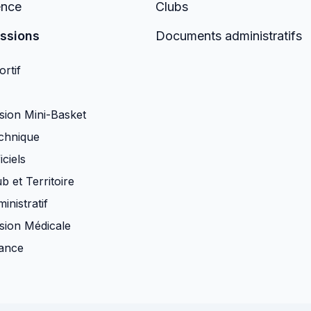
ence
Clubs
ssions
Documents administratifs
rtif
ion Mini-Basket
chnique
iciels
b et Territoire
inistratif
ion Médicale
nance