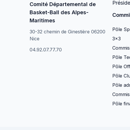
Présid
Comité Départemental de
Basket-Ball des Alpes-
Commi
Maritimes
Pôle Spo
30-32 chemin de Ginestière 06200
Nice
3×3
Commiss
04.92.07.77.70
Pôle Te
Pôle Off
Pôle Clu
Pôle adm
Commiss
Pôle fi