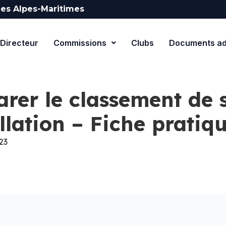
es Alpes-Maritimes
Directeur
Commissions
Clubs
Documents adm
arer le classement de 
llation – Fiche pratiq
23