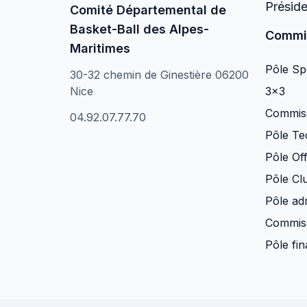
Présid
Comité Départemental de
Basket-Ball des Alpes-
Commi
Maritimes
Pôle Spo
30-32 chemin de Ginestière 06200
Nice
3×3
Commiss
04.92.07.77.70
Pôle Te
Pôle Off
Pôle Clu
Pôle adm
Commiss
Pôle fi