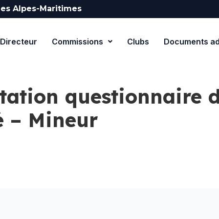
es Alpes-Maritimes
Directeur
Commissions
Clubs
Documents adm
station questionnaire 
é – Mineur