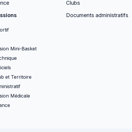
ence
Clubs
ssions
Documents administratifs
rtif
ion Mini-Basket
chnique
iciels
b et Territoire
inistratif
ion Médicale
nance