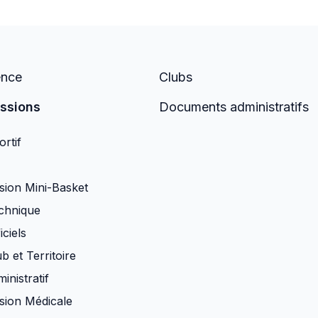
ence
Clubs
ssions
Documents administratifs
rtif
ion Mini-Basket
chnique
iciels
b et Territoire
inistratif
ion Médicale