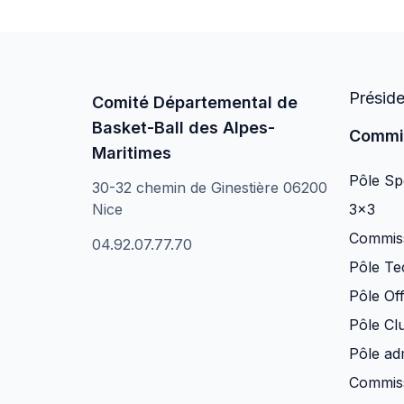
Présid
Comité Départemental de
Basket-Ball des Alpes-
Commi
Maritimes
Pôle Spo
30-32 chemin de Ginestière 06200
Nice
3×3
Commiss
04.92.07.77.70
Pôle Te
Pôle Off
Pôle Clu
Pôle adm
Commiss